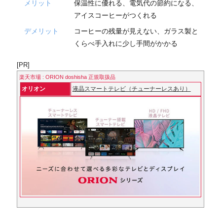
メリット
保温性に優れる、電気代の節約になる、
アイスコーヒーがつくれる
デメリット
コーヒーの残量が見えない、ガラス製と
くらべ手入れに少し手間がかかる
[PR]
楽天市場 : ORION doshisha 正規取扱品
オリオン
液晶スマートテレビ（チューナーレスあり）